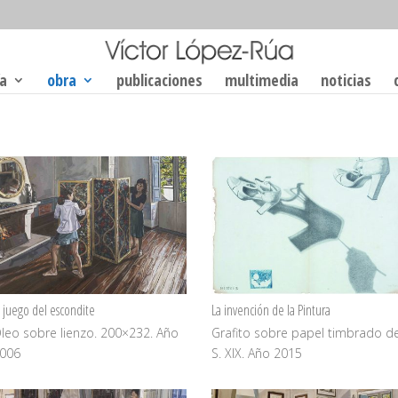
ía
obra
publicaciones
multimedia
noticias
l juego del escondite
La invención de la Pintura
leo sobre lienzo. 200×232. Año
Grafito sobre papel timbrado de
006
S. XIX. Año 2015