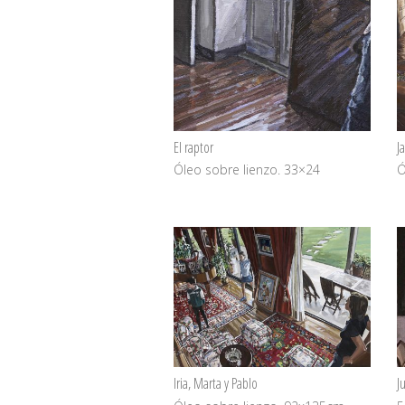
El raptor
J
Óleo sobre lienzo. 33×24
Ó
Iria, Marta y Pablo
J