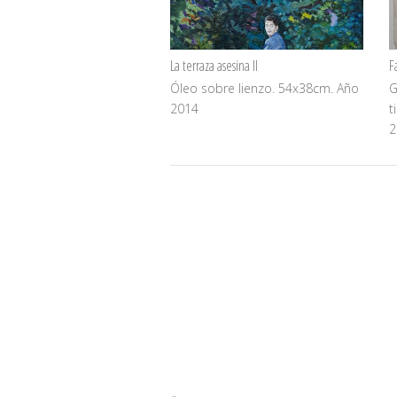
La terraza asesina II
F
Óleo sobre lienzo. 54x38cm. Año
G
2014
t
2