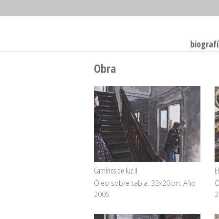
biograf
Obra
Caminos de luz II
E
Óleo sobre tabla. 33x20cm. Año
Ó
2005
2