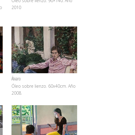
Óleo sobre lienzo. 90×140. Año
ño
2010
Álvaro
Óleo sobre lienzo. 60x40cm. Año
2008.