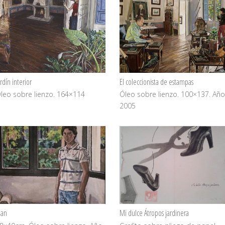
ardín interior
El coleccionista de estampas
leo sobre lienzo. 164×114
Óleo sobre lienzo. 100×137. Añ
2005
uan
Mi dulce Átropos jardinera