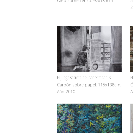
Óleo sobre lienzo. 92x135cm
5
2
El juego secreto de Ioan Stradanus
E
Carbón sobre papel. 115x138cm.
Ó
Año 2010
A