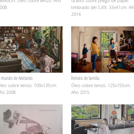
8x40cm. Óleo sobre lienzo. Año
Grafito sobre pliego de papel
008
timbrado del S.XIX. 33x41cm. A
2014
l mundo de Adelardo
Retrato de familia
leo sobre lienzo. 100x135cm.
Óleo sobre lienzo. 125x155cm.
ño 2008
Año 2015